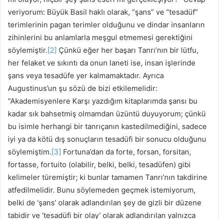
veriyorum: Büyük Basil haklı olarak, “şans” ve “tesadüf”
terimlerinin pagan terimler olduğunu ve dindar insanların
zihinlerini bu anlamlarla meşgul etmemesi gerektiğini
söylemiştir.
[2]
Çünkü eğer her başarı Tanrı’nın bir lütfu,
her felaket ve sıkıntı da onun laneti ise, insan işlerinde
şans veya tesadüfe yer kalmamaktadır. Ayrıca
Augustinus’un şu sözü de bizi etkilemelidir:
“Akademisyenlere Karşı yazdığım kitaplarımda şansı bu
kadar sık ​​​​bahsetmiş olmamdan üzüntü duyuyorum; çünkü
bu isimle herhangi bir tanrıçanın kastedilmediğini, sadece
iyi ya da kötü dış sonuçların tesadüfi bir sonucu olduğunu
söylemiştim.
[3]
Fortuna’dan da forte, forsan, forsitan,
fortasse, fortuito (olabilir, belki, belki, tesadüfen) gibi
kelimeler türemiştir; ki bunlar tamamen Tanrı’nın takdirine
atfedilmelidir. Bunu söylemeden geçmek istemiyorum,
belki de ‘şans’ olarak adlandırılan şey de gizli bir düzene
tabidir ve ‘tesadüfi bir olay’ olarak adlandırılan yalnızca