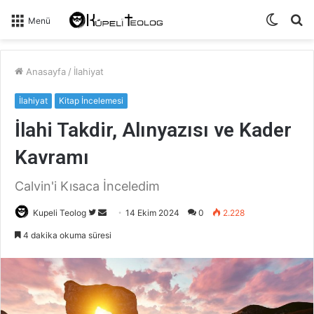
Dış
A
Menü
görün
y
değişti
...
Anasayfa
/
İlahiyat
İlahiyat
Kitap İncelemesi
İlahi Takdir, Alınyazısı ve Kader
Kavramı
Calvin'i Kısaca İnceledim
Kupeli Teolog
T
B
14 Ekim 2024
0
2.228
w
i
4 dakika okuma süresi
i
r
t
e
t
-
e
p
r
o