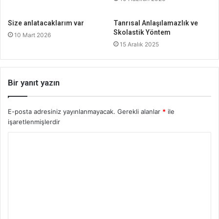
Size anlatacaklarım var
Tanrısal Anlaşılamazlık ve
Skolastik Yöntem
10 Mart 2026
15 Aralık 2025
Bir yanıt yazın
E-posta adresiniz yayınlanmayacak.
Gerekli alanlar
*
ile
işaretlenmişlerdir
Y
o
r
u
m
*