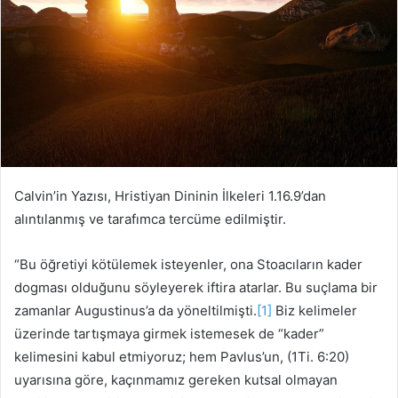
'
s
d
t
a
a
t
g
a
ö
k
n
i
d
p
e
e
r
Calvin’in Yazısı, Hristiyan Dininin İlkeleri 1.16.9’dan
d
m
alıntılanmış ve tarafımca tercüme edilmiştir.
i
e
n
k
“Bu öğretiyi kötülemek isteyenler, ona Stoacıların kader
dogması olduğunu söyleyerek iftira atarlar. Bu suçlama bir
zamanlar Augustinus’a da yöneltilmişti.
[1]
Biz kelimeler
üzerinde tartışmaya girmek istemesek de “kader”
kelimesini kabul etmiyoruz; hem Pavlus’un, (1Ti. 6:20)
uyarısına göre, kaçınmamız gereken kutsal olmayan