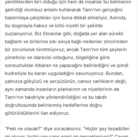
yeniliklerden biri olduğu için hem de insanlar bu kelimenin
getirdiği olumsuz anlamı kullanarak Tanrı’nın gerçeğini
bastırmaya çalıştıkları için buna dikkat etmeliyiz. Aslında,
bu dogmayla haksız ve kötü niyetli bir şekilde
suçlanıyoruz. Biz Stoacılar gibi, doğada yer alan sürekli
bağlantı ve birbirine sıkı sıkıya bağlı nedenler zincirinden
bir zorunluluk türetmiyoruz; ancak Tanrı’nın tüm şeylerin
yöneticisi ve idarecisi olduğunu, bilgeliğine göre
sonsuzluktan itibaren ne yapacağını belirlediğini ve şimdi
kudretiyle bu kararı uyguladığını savunuyoruz. Bundan,
yalnızca gökyüzü ve yeryüzünün, cansız varlıkların değil,
aynı zamanda insanların planlarının ve niyetlerinin de
Tanrı’nın takdiriyle yönlendirildiğini ve bu takdir
doğrultusunda belirlenmiş hedeflerine doğru
götürüldüklerini ilan ediyoruz.
“Peki ne olacak?” diye soracaksınız. “Hiçbir şey tesadüfen
mi oluyor, hiçbir şey şans eseri mi gerçekleşiyor?” Cevap