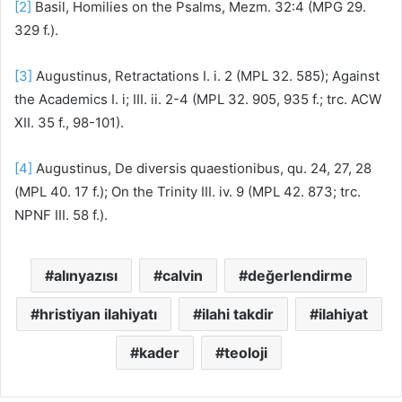
[2]
Basil, Homilies on the Psalms, Mezm. 32:4 (MPG 29.
329 f.).
[3]
Augustinus, Retractations I. i. 2 (MPL 32. 585); Against
the Academics I. i; III. ii. 2-4 (MPL 32. 905, 935 f.; trc. ACW
XII. 35 f., 98-101).
[4]
Augustinus, De diversis quaestionibus, qu. 24, 27, 28
(MPL 40. 17 f.); On the Trinity III. iv. 9 (MPL 42. 873; trc.
NPNF III. 58 f.).
alınyazısı
calvin
değerlendirme
hristiyan ilahiyatı
ilahi takdir
ilahiyat
kader
teoloji