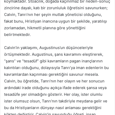
koymaktadır. Stoacılık, doğada kaçınılmaz bir neden-sonuç
zincirine dayalı, katı bir zorunluluk öğretisini savunurken;
Calvin, Tanrı’nın her şeyin mutlak yöneticisi olduğunu,
fakat bunu, Hristiyan inancına uygun bir şekilde, yaratılışı
zorlamadan, hikmetli planına göre yönettiğini
belirtmektedir.
Calvin’in yaklaşımı, Augustinus’un düşünceleriyle
örtüşmektedir. Augustinus, şans kavramını eleştirerek,
“şans” ve “tesadüf” gibi kavramların pagan inançlarının
kalıntıları olduğunu, dolayısıyla Tanrı’ya iman edenlerin bu
kavramlardan kaçınması gerektiğini savunur mesela.
Calvin, bu öğretide, Tanrı’nın her olayın ve her sonucun
ardındaki irade olduğunu açıkça ifade ederek şansa veya
tesadüfe yer olmadığını gösterir. Her olay, ister olumlu
ister olumsuz olsun, Tanrı’nın takdiriyle meydana gelir ve
bu da Hristiyanların dünyayı nasıl anlaması gerektiğini
kökten değiştirir. Calvin’in savunduğu öğreti, insan