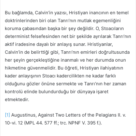
Bu bağlamda, Calvin’in yazısı, Hristiyan inancının en temel
doktrinlerinden biri olan Tanrı’nın mutlak egemenliğini
koruma çabasından başka bir şey değildir. O, Stoacıların
determinist felsefesinden net bir şekilde ayrılarak Tanrı’nın
aktif iradesine dayalı bir anlayış sunar. Hristiyanlar,
Calvin’in de belirttiği gibi, Tanrı’nın emirleri doğrultusunda
her şeyin gerçekleştiğine inanmalı ve her durumda onun
hikmetine güvenmelidir. Bu öğreti, Hristiyan ilahiyatının
kader anlayışının Stoacı kadercilikten ne kadar farklı
olduğunu gözler önüne sermekte ve Tanrı’nın her zaman
kontrolü elinde bulundurduğu bir dünyaya işaret
etmektedir.
[1]
Augustinus, Against Two Letters of the Pelagians II. v.
10-vi. 12 (MPL 44. 577 ff.; trc. NPNF V. 395 f.).