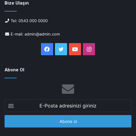
Bize Ulaşın
Tel: 0543 000 0000
E-mail: admin@admin.com
Facebook
Twitter
YouTube
Instagram
Abone Ol
E-
Posta
adresinizi
giriniz