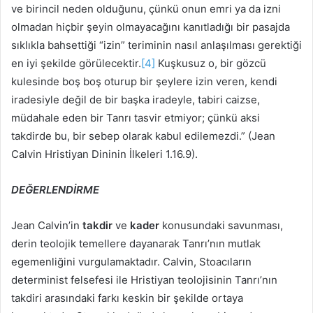
ve birincil neden olduğunu, çünkü onun emri ya da izni
olmadan hiçbir şeyin olmayacağını kanıtladığı bir pasajda
sıklıkla bahsettiği “izin” teriminin nasıl anlaşılması gerektiği
en iyi şekilde görülecektir.
[4]
Kuşkusuz o, bir gözcü
kulesinde boş boş oturup bir şeylere izin veren, kendi
iradesiyle değil de bir başka iradeyle, tabiri caizse,
müdahale eden bir Tanrı tasvir etmiyor; çünkü aksi
takdirde bu, bir sebep olarak kabul edilemezdi.” (Jean
Calvin Hristiyan Dininin İlkeleri 1.16.9).
DEĞERLENDİRME
Jean Calvin’in
takdir
ve
kader
konusundaki savunması,
derin teolojik temellere dayanarak Tanrı’nın mutlak
egemenliğini vurgulamaktadır. Calvin, Stoacıların
determinist felsefesi ile Hristiyan teolojisinin Tanrı’nın
takdiri arasındaki farkı keskin bir şekilde ortaya