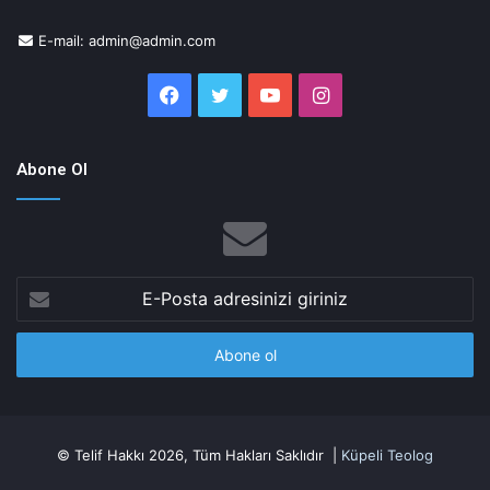
E-mail: admin@admin.com
Facebook
Twitter
YouTube
Instagram
Abone Ol
E-
Posta
adresinizi
giriniz
© Telif Hakkı 2026, Tüm Hakları Saklıdır |
Küpeli Teolog