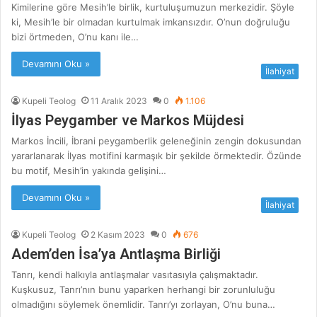
Kimilerine göre Mesih’le birlik, kurtuluşumuzun merkezidir. Şöyle
ki, Mesih’le bir olmadan kurtulmak imkansızdır. O’nun doğruluğu
bizi örtmeden, O’nu kanı ile…
Devamını Oku »
İlahiyat
Kupeli Teolog
11 Aralık 2023
0
1.106
İlyas Peygamber ve Markos Müjdesi
Markos İncili, İbrani peygamberlik geleneğinin zengin dokusundan
yararlanarak İlyas motifini karmaşık bir şekilde örmektedir. Özünde
bu motif, Mesih’in yakında gelişini…
Devamını Oku »
İlahiyat
Kupeli Teolog
2 Kasım 2023
0
676
Adem’den İsa’ya Antlaşma Birliği
Tanrı, kendi halkıyla antlaşmalar vasıtasıyla çalışmaktadır.
Kuşkusuz, Tanrı’nın bunu yaparken herhangi bir zorunluluğu
olmadığını söylemek önemlidir. Tanrı’yı zorlayan, O’nu buna…