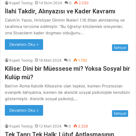
Kupeli Teolog
14 Ekim 2024
0
2.230
İlahi Takdir, Alınyazısı ve Kader Kavramı
Calvin’in Yazısı, Hristiyan Dininin İlkeleri 1.16.9’dan alıntılanmış ve
tarafımca tercüme edilmiştir. “Bu öğretiyi kötülemek isteyenler,
ona Stoacıların kader dogması olduğunu…
Devamını Oku »
İlahiyat
Kupeli Teolog
18 Mart 2024
0
1.793
Kilise: Dini bir Müessese mi? Yoksa Sosyal bir
Kulüp mü?
Batı’nın Roma Katolik Kilisesine olan tepkisi, kısmen Prostestan
evanjelik ilahiyatına, kısmen de ateistik sosyal psikolojide kendisini
göstermiştir. Ateistik sosyal psikoloji,…
Devamını Oku »
İlahiyat
Kupeli Teolog
12 Mart 2024
0
2.329
Tek Tanrı Tek Halk: Lütuf Antlaşmasının