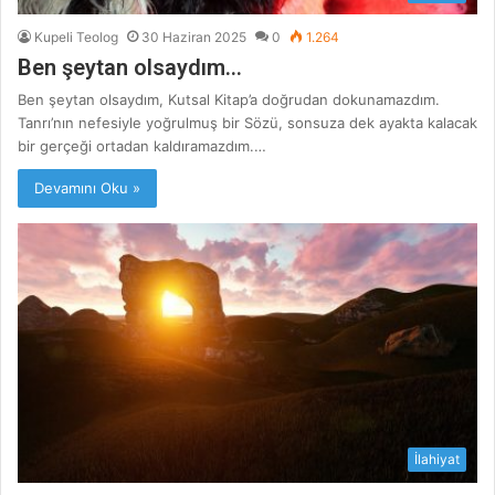
Kupeli Teolog
30 Haziran 2025
0
1.264
Ben şeytan olsaydım…
Ben şeytan olsaydım, Kutsal Kitap’a doğrudan dokunamazdım.
Tanrı’nın nefesiyle yoğrulmuş bir Sözü, sonsuza dek ayakta kalacak
bir gerçeği ortadan kaldıramazdım.…
Devamını Oku »
İlahiyat