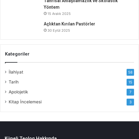
Tanrısal Anlaşılamazlık ve Skolastik
Yöntem
15 Aralık 2025
Açlıktan Kırılan Pastörler
30 Eylül 2025
Kategoriler
İlahiyat
58
Tarih
15
Apolojetik
7
Kitap İncelemesi
3
Küpeli Teolog Hakkında