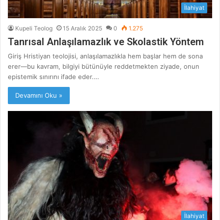
İlahiyat
Kupeli Teolog
15 Aralık 2025
0
1.275
Tanrısal Anlaşılamazlık ve Skolastik Yöntem
Giriş Hristiyan teolojisi, anlaşılamazlıkla hem başlar hem de sona
erer—bu kavram, bilgiyi bütünüyle reddetmekten ziyade, onun
epistemik sınırını ifade eder.…
Devamını Oku »
İlahiyat