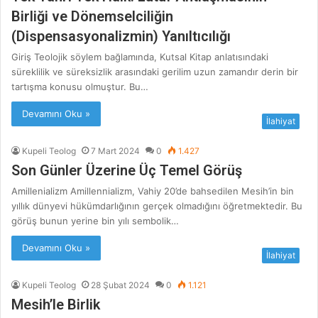
Birliği ve Dönemselciliğin
(Dispensasyonalizmin) Yanıltıcılığı
Giriş Teolojik söylem bağlamında, Kutsal Kitap anlatısındaki
süreklilik ve süreksizlik arasındaki gerilim uzun zamandır derin bir
tartışma konusu olmuştur. Bu…
Devamını Oku »
İlahiyat
Kupeli Teolog
7 Mart 2024
0
1.427
Son Günler Üzerine Üç Temel Görüş
Amillenializm Amillennializm, Vahiy 20’de bahsedilen Mesih’in bin
yıllık dünyevi hükümdarlığının gerçek olmadığını öğretmektedir. Bu
görüş bunun yerine bin yılı sembolik…
Devamını Oku »
İlahiyat
Kupeli Teolog
28 Şubat 2024
0
1.121
Mesih’le Birlik