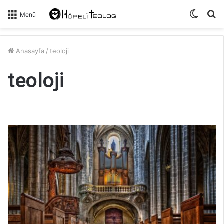
Dış
A
Menü
görün
y
değişti
...
Anasayfa
/
teoloji
teoloji