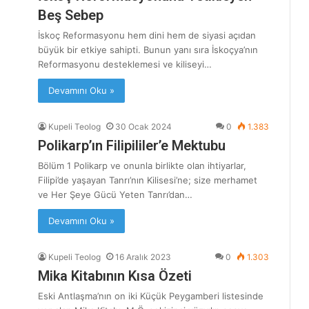
Beş Sebep
İskoç Reformasyonu hem dini hem de siyasi açıdan
büyük bir etkiye sahipti. Bunun yanı sıra İskoçya’nın
Reformasyonu desteklemesi ve kiliseyi…
Devamını Oku »
Kupeli Teolog
30 Ocak 2024
0
1.383
Polikarp’ın Filipililer’e Mektubu
Bölüm 1 Polikarp ve onunla birlikte olan ihtiyarlar,
Filipi’de yaşayan Tanrı’nın Kilisesi’ne; size merhamet
ve Her Şeye Gücü Yeten Tanrı’dan…
Devamını Oku »
Kupeli Teolog
16 Aralık 2023
0
1.303
Mika Kitabının Kısa Özeti
Eski Antlaşma’nın on iki Küçük Peygamberi listesinde