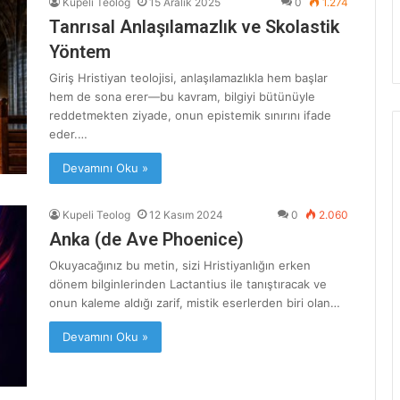
Kupeli Teolog
15 Aralık 2025
0
1.274
Tanrısal Anlaşılamazlık ve Skolastik
Yöntem
Giriş Hristiyan teolojisi, anlaşılamazlıkla hem başlar
hem de sona erer—bu kavram, bilgiyi bütünüyle
reddetmekten ziyade, onun epistemik sınırını ifade
eder.…
Devamını Oku »
Kupeli Teolog
12 Kasım 2024
0
2.060
Anka (de Ave Phoenice)
Okuyacağınız bu metin, sizi Hristiyanlığın erken
dönem bilginlerinden Lactantius ile tanıştıracak ve
onun kaleme aldığı zarif, mistik eserlerden biri olan…
Devamını Oku »