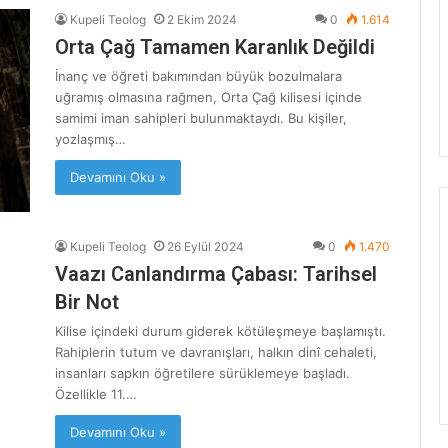
Kupeli Teolog
2 Ekim 2024
0
1.614
Orta Çağ Tamamen Karanlık Değildi
İnanç ve öğreti bakımından büyük bozulmalara
uğramış olmasına rağmen, Orta Çağ kilisesi içinde
samimi iman sahipleri bulunmaktaydı. Bu kişiler,
yozlaşmış…
Devamını Oku »
Kupeli Teolog
26 Eylül 2024
0
1.470
Vaazı Canlandırma Çabası: Tarihsel
Bir Not
Kilise içindeki durum giderek kötüleşmeye başlamıştı.
Rahiplerin tutum ve davranışları, halkın dinî cehaleti,
insanları sapkın öğretilere sürüklemeye başladı.
Özellikle 11.…
Devamını Oku »