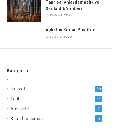
Tanrısal Anlaşılamazlık ve
Skolastik Yöntem
15 Aralık 2025
Açlıktan Kırılan Pastörler
30 Eylül 2025
Kategoriler
İlahiyat
58
Tarih
15
Apolojetik
7
Kitap İncelemesi
3