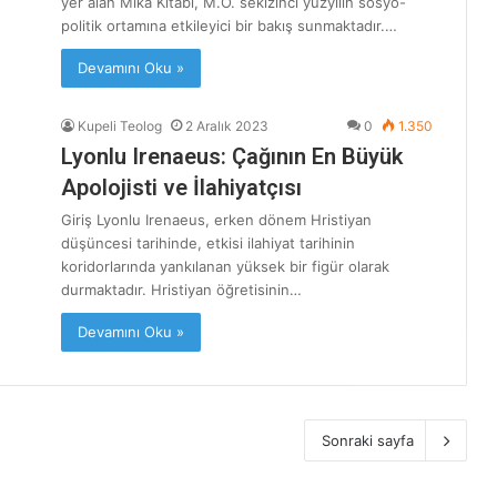
yer alan Mika Kitabı, M.Ö. sekizinci yüzyılın sosyo-
politik ortamına etkileyici bir bakış sunmaktadır.…
Devamını Oku »
Kupeli Teolog
2 Aralık 2023
0
1.350
Lyonlu Irenaeus: Çağının En Büyük
Apolojisti ve İlahiyatçısı
Giriş Lyonlu Irenaeus, erken dönem Hristiyan
düşüncesi tarihinde, etkisi ilahiyat tarihinin
koridorlarında yankılanan yüksek bir figür olarak
durmaktadır. Hristiyan öğretisinin…
Devamını Oku »
Sonraki sayfa