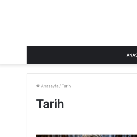
ANA
Anasayfa
/
Tarih
Tarih