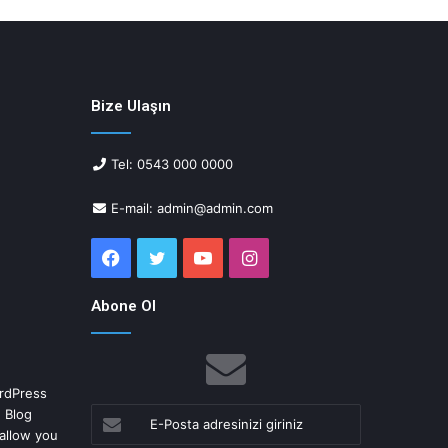
Bize Ulaşın
Tel: 0543 000 0000
E-mail: admin@admin.com
Facebook
Twitter
YouTube
Instagram
Abone Ol
rdPress
 Blog
E-
allow you
Posta