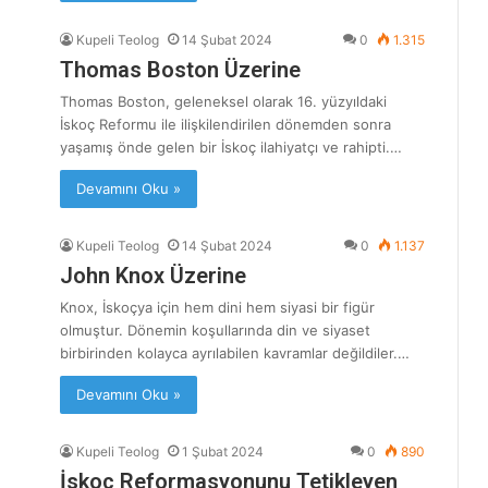
Kupeli Teolog
14 Şubat 2024
0
1.315
Thomas Boston Üzerine
Thomas Boston, geleneksel olarak 16. yüzyıldaki
İskoç Reformu ile ilişkilendirilen dönemden sonra
yaşamış önde gelen bir İskoç ilahiyatçı ve rahipti.…
Devamını Oku »
Kupeli Teolog
14 Şubat 2024
0
1.137
John Knox Üzerine
Knox, İskoçya için hem dini hem siyasi bir figür
olmuştur. Dönemin koşullarında din ve siyaset
birbirinden kolayca ayrılabilen kavramlar değildiler.…
Devamını Oku »
Kupeli Teolog
1 Şubat 2024
0
890
İskoç Reformasyonunu Tetikleyen