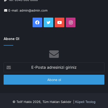
E-mail: admin@admin.com
Facebook
Twitter
YouTube
Instagram
Abone Ol
E-
Posta
adresinizi
giriniz
© Telif Hakkı 2026, Tüm Hakları Saklıdır |
Küpeli Teolog