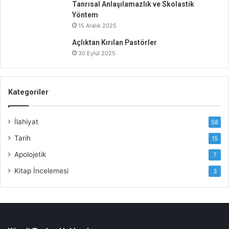
Tanrısal Anlaşılamazlık ve Skolastik
Yöntem
15 Aralık 2025
Açlıktan Kırılan Pastörler
30 Eylül 2025
Kategoriler
İlahiyat
58
Tarih
15
Apolojetik
7
Kitap İncelemesi
3