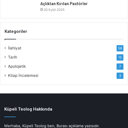
Açlıktan Kırılan Pastörler
30 Eylül 2025
Kategoriler
İlahiyat
58
Tarih
15
Apolojetik
7
Kitap İncelemesi
3
Küpeli Teolog Hakkında
Merhaba, Küpeli Teolog ben, Burası açıklama yazısıdır.