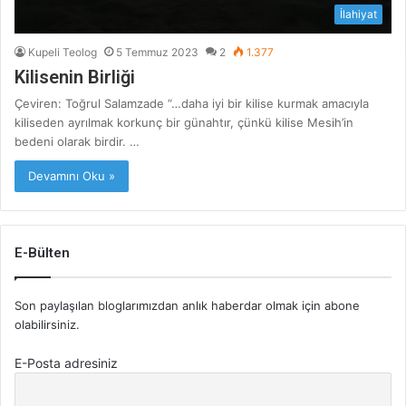
İlahiyat
Kupeli Teolog
5 Temmuz 2023
2
1.377
Kilisenin Birliği
Çeviren: Toğrul Salamzade “…daha iyi bir kilise kurmak amacıyla
kiliseden ayrılmak korkunç bir günahtır, çünkü kilise Mesih’in
bedeni olarak birdir. …
Devamını Oku »
E-Bülten
Son paylaşılan bloglarımızdan anlık haberdar olmak için abone
olabilirsiniz.
E-Posta adresiniz