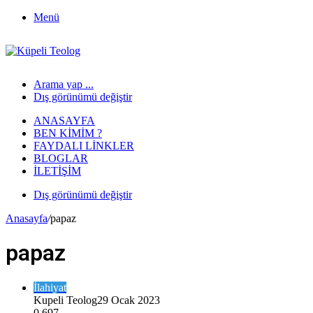
Menü
Arama yap ...
Dış görünümü değiştir
ANASAYFA
BEN KIMIM ?
FAYDALI LINKLER
BLOGLAR
İLETIŞIM
Dış görünümü değiştir
Anasayfa
/
papaz
papaz
İlahiyat
Kupeli Teolog
29 Ocak 2023
0
697