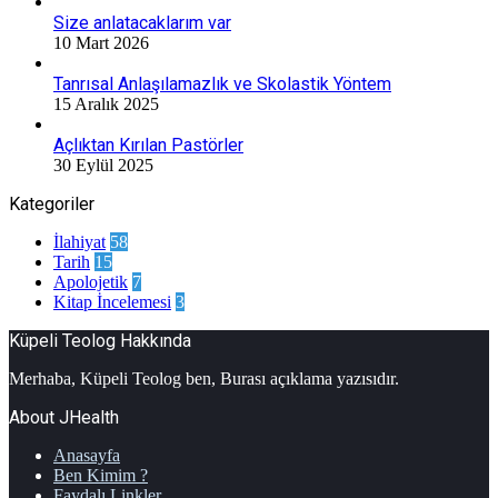
Size anlatacaklarım var
10 Mart 2026
Tanrısal Anlaşılamazlık ve Skolastik Yöntem
15 Aralık 2025
Açlıktan Kırılan Pastörler
30 Eylül 2025
Kategoriler
İlahiyat
58
Tarih
15
Apolojetik
7
Kitap İncelemesi
3
Küpeli Teolog Hakkında
Merhaba, Küpeli Teolog ben, Burası açıklama yazısıdır.
About JHealth
Anasayfa
Ben Kimim ?
Faydalı Linkler