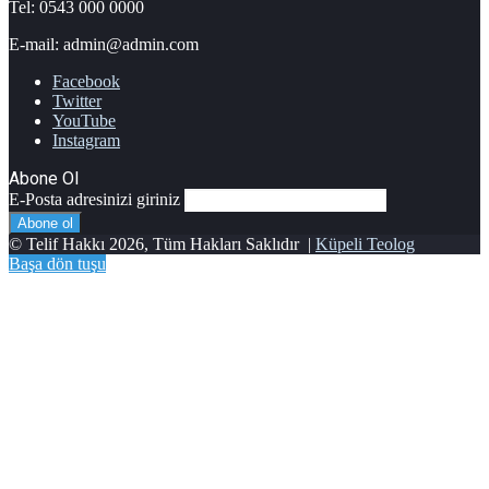
Tel: 0543 000 0000
E-mail: admin@admin.com
Facebook
Twitter
YouTube
Instagram
Abone Ol
E-Posta adresinizi giriniz
© Telif Hakkı 2026, Tüm Hakları Saklıdır |
Küpeli Teolog
Başa dön tuşu