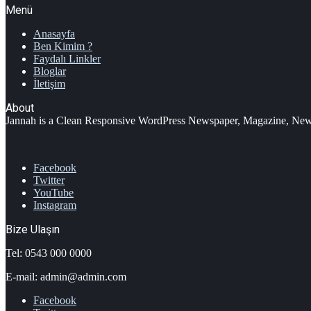
Menü
Anasayfa
Ben Kimim ?
Faydalı Linkler
Bloglar
İletişim
About
Jannah is a Clean Responsive WordPress Newspaper, Magazine, News 
Facebook
Twitter
YouTube
Instagram
Bize Ulaşın
Tel: 0543 000 0000
E-mail: admin@admin.com
Facebook