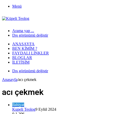
Menü
Arama yap ...
Dış görünümü değiştir
ANASAYFA
BEN KIMIM ?
FAYDALI LINKLER
BLOGLAR
İLETIŞIM
Dış görünümü değiştir
Anasayfa
/
acı çekmek
acı çekmek
İlahiyat
Kupeli Teolog
9 Eylül 2024
0
1.206