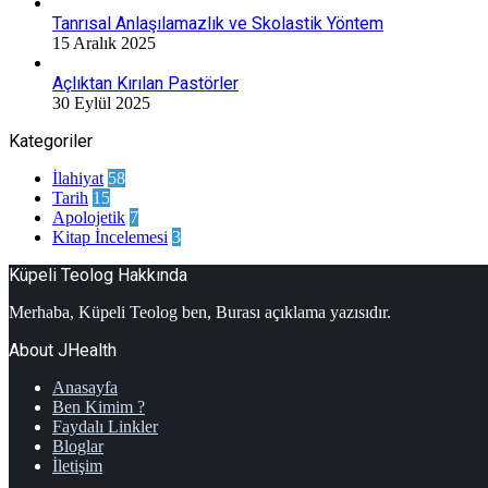
Tanrısal Anlaşılamazlık ve Skolastik Yöntem
15 Aralık 2025
Açlıktan Kırılan Pastörler
30 Eylül 2025
Kategoriler
İlahiyat
58
Tarih
15
Apolojetik
7
Kitap İncelemesi
3
Küpeli Teolog Hakkında
Merhaba, Küpeli Teolog ben, Burası açıklama yazısıdır.
About JHealth
Anasayfa
Ben Kimim ?
Faydalı Linkler
Bloglar
İletişim